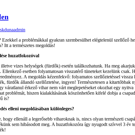
len
cskdunaadmin
s? Ezekkel a problémákkal gyakran szembesülhet elégtelenül szellőző he
ja? Itt a természetes megoldás!
lése huzatfokozóval
illetve vizes helységek (fürdők) esetén találkozhatunk. Ha meg akarju
l. Ellenkező esetben folyamatosan visszatérő tüneteket kezelünk csak. 
redményez. A megoldás kézenfekvő: folyamatos szellőztetéssel vissza ke
cék, fürdők állandó szellőztetése, ingyen! Természetesen a kitartóbbak ny
gy váratlanul érkező vihar nem várt meglepetéseket okozhat egy nyitva fe
t problémát, hiszen kialakításának köszönhetően kifelé dobja a csapad
ű is?
edés elleni megoldásában különleges?
 hogy ellenáll a legerősebb viharoknak is, nincs olyan természeti csap
ékünk sem hibásodott meg. A huzatfokozóra így nyugodt szívvel 3 év te
ék!