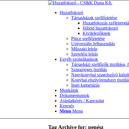
Huzatfokozó
Társasházak szellőztetése
Huzatfokozás szélenergiá
Hibrid huzatfokozó
Kivitelezőknek
Pince szellőztetése
Univerzális felhasználás
Műszaki leírás
Szerelési leírás
Egyéb szolgáltatások
Társasházi szellőzők tisztítása, f
Szárazjeges tisztítás
Nagykonyhai szagelszívó kiépít
Konyhai elszívórendszer tisztítá
Ipari kamerázás
Munkáink
Dokumentumok
Ajánlatkérés / Kapcsolat
Keresés
Menu
Menu
Tag Archive for:
penész