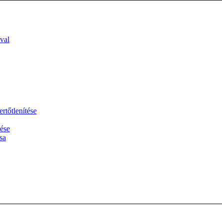
val
ertőtlenítése
ése
sa