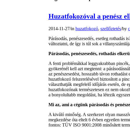
Huzatfokozóval a penész el
2014-11-27
/
in
huzatfokozó
,
szellőztetés
/
by
Párásodás, penészesedés, esetleg rothadás i
változtatni, de így is túl sok a villanyszámlá
Párásodás, penészesedés, rothadás elkerü
A fenti problémákkal leggyakrabban pincék, 
gyökerénél kell azt megtenni: a párásodásná
az penészesedést, hosszabb távon rothadást e
huzatfokozó felszerelésével biztosított a pin
választhatják megfelelő időjárás esetén, de e
huzatfokozónak természetesen ez nem okozha
a bonyolultabb megoldást, ha létezik egyszer
Mi az, ami a cégünk párásodás és penész
A kiváló minőség. A szerkezet olyan masszív,
megkezdése óta eltelt 6 évben egyetlen term
fontos: TÜV ISO 9001:2008 minősített term