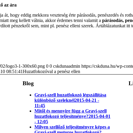
ző az ára
a át, hogy eddig mekkora veszteség érte párásodás, penészedés és rotha
 miatt meg kellett válnia, akkor érdemes tenni valamit a
párásodás, pené
ított pénzekről sem, mint pl. penész elleni szerek. Ártáblázatunkat itt 
6/02/logo3-1-300x60.png
0
0
cskdunaadmin
https://cskduna.hu/wp-con
10 08:51:41
Huzatfokozóval a penész ellen
Blog
L
Gravi-szell huzatfokozó légszállítása
különböző szeleknél
2015-04-21 -
11:45
Mitől és mennyire függ a Gravi-szell
huzatfokozó teljesítménye?
2015-04-01
- 12:05
Milyen szellőző teljesítményre képes a
Gravi-szell motoros huzatfokozó?