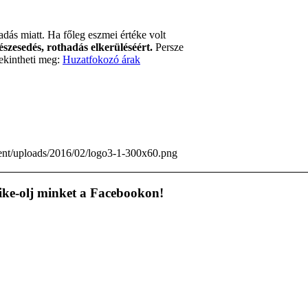
dás miatt. Ha főleg eszmei értéke volt
szesedés, rothadás elkerüléséért.
Persze
tekintheti meg:
Huzatfokozó árak
tent/uploads/2016/02/logo3-1-300x60.png
ike-olj minket a Facebookon!