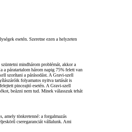
lységek esetén. Szeretne ezen a helyzeten
k szüntetni mindhárom problémát, akkor a
Ha a páratartalom három napig 75% felett van
ll szorítani a párásodást. A Gravi-szell
ílászáróik folyamatos nyitva tartását is
lejtett pinceajtó esetén. A Gravi-szell
ékot, beázni nem tud. Minek válasszuk tehát
ás, amely tönkretenné: a forgalmazás
ljeskörű cseregaranciát vállalunk. Ami