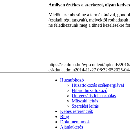
Amilyen értékes a szerkezet, olyan kedve
Mielőtt szembesülne a termék árával, gondolj
(családi régi tárgyak), melyektől rothadásuk
ne feledkezzünk meg a tüneti kezelésekre ford
https://cskduna.hu/wp-content/uploads/201
cskdunaadmin
2014-11-27 06:32:05
2025-04-
Huzatfokozó
Huzatfokozás szélenergiával
Hibrid huzatfokozó
Univerzális felhasználás
Műszaki leírás
Szerelési leírás
Képes referenciák
Blog
Dokumentumok
Ajánlatkérés