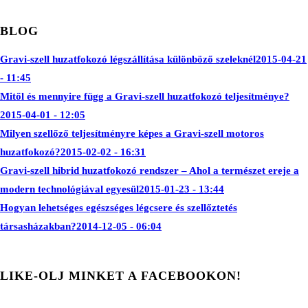
BLOG
Gravi-szell huzatfokozó légszállítása különböző szeleknél
2015-04-21
- 11:45
Mitől és mennyire függ a Gravi-szell huzatfokozó teljesítménye?
2015-04-01 - 12:05
Milyen szellőző teljesítményre képes a Gravi-szell motoros
huzatfokozó?
2015-02-02 - 16:31
Gravi-szell hibrid huzatfokozó rendszer – Ahol a természet ereje a
modern technológiával egyesül
2015-01-23 - 13:44
Hogyan lehetséges egészséges légcsere és szellőztetés
társasházakban?
2014-12-05 - 06:04
LIKE-OLJ MINKET A FACEBOOKON!