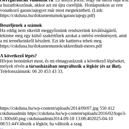
a huzatfokozónak, akkor azt mi újra cseréljük. Honlapunkon az erre
vonatkozó garanciajegyet már most megtekintheti. (Link:
https://cskduna.hu/dokumentumok/garanciajegy.pdf)
Beszéljenek a számok
Ha eddig nem sikerült meggyőznünk rendszerünk kiválóságáról,
tekintse meg egy külső szakértőnek azokat a mérési eredményeit, amit
a mi termékeinkről készített. Ezt ide kattintva teheti meg.
https://cskduna.hu/dokumentumok/akkreditalt-meres.pdf
A következő lépés?
Hívjon bennünket most, és mi elmagyarázzuk a következő lépéseket,
melyek révén
a társasházában megváltozik a légkör (és az illat).
Telefonszámunk: 06 20 453 43 33.
https://cskduna.hu/wp-content/uploads/2014/09/07.jpg
550
412
cskdunaadmin
https://cskduna.hu/wp-content/uploads/2016/02/logo3-
1-300x60.png
cskdunaadmin
2014-09-18 13:08:40
2025-04-10
08:51:44
Változik a légkör, ha változik a szag