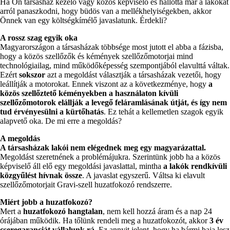
Ha Ön társasház kezelő vagy közös képviselő és hallotta már a lakókat
arról panaszkodni, hogy büdös van a mellékhelyiségekben, akkor
Önnek van egy költségkímélő javaslatunk. Érdekli?
A rossz szag egyik oka
Magyarországon a társasházak többsége most jutott el abba a fázisba,
hogy a közös szellőzők és kémények szellőzőmotorjai mind
technológiailag, mind működőképesség szempontjából elavulttá váltak.
Ezért
sokszor
azt a megoldást választják a társasházak vezetői, hogy
leállítják a motorokat. Ennek viszont az a következménye, hogy
a
közös szellőztető kéményekben a használaton kívüli
szellőzőmotorok elállják a levegő feláramlásának útját, és így nem
tud érvényesülni a kürtőhatás
. Ez tehát a kellemetlen szagok egyik
alapvető oka. De mi erre a megoldás?
A megoldás
A társasházak lakói nem elégednek meg egy magyarázattal.
Megoldást szeretnének a problémájukra. Szerintünk jobb ha a közös
képviselő áll elő egy megoldási javaslattal, mintha
a lakók rendkívüli
közgyűlést hívnak össze
. A javaslat egyszerű. Váltsa ki elavult
szellőzőmotorjait Gravi-szell huzatfokozó rendszerre.
Miért jobb a huzatfokozó?
Mert a
huzatfokozó hangtalan
, nem kell hozzá áram és a nap 24
órájában működik. Ha tőlünk rendeli meg a huzatfokozót, akkor
3 év
cseregaranciát vállalunk rá
. Ez annyit jelent, hogy ha bármi baja lesz