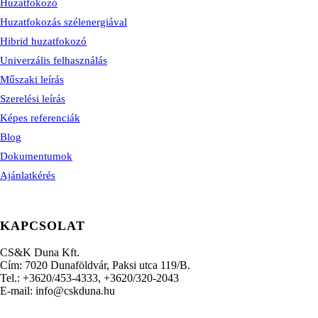
Huzatfokozó
Huzatfokozás szélenergiával
Hibrid huzatfokozó
Univerzális felhasználás
Műszaki leírás
Szerelési leírás
Képes referenciák
Blog
Dokumentumok
Ajánlatkérés
KAPCSOLAT
CS&K Duna Kft.
Cím: 7020 Dunaföldvár, Paksi utca 119/B.
Tel.: +3620/453-4333, +3620/320-2043
E-mail: info@cskduna.hu